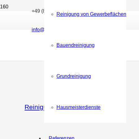
+49 (89) 96169092
Reinigung von Gewerbeflächen
Gebäudereinigung
info@tomicclean.com
Bauendreinigung
Büroreinigung
Grundreinigung
Reinigung von Gewerbeflächen
Hausmeisterdienste
Referenzen