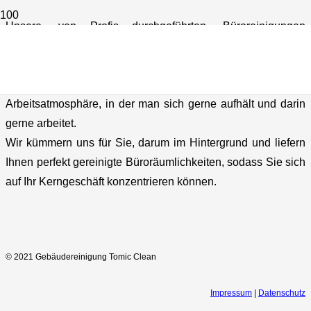
Unsere, von Profis durchgeführten, Büroreinigungen
sorgenfür einen sauberen Arbeitsplatz, der Sie, ihre
Mitarbeiter und ihre Kunden zum Strahlen bringt.
Saubere, gepflegte und ordentliche Büros schaffen eine
Arbeitsatmosphäre, in der man sich gerne aufhält und darin
gerne arbeitet.
Wir kümmern uns für Sie, darum im Hintergrund und liefern
Ihnen perfekt gereinigte Büroräumlichkeiten, sodass Sie sich
auf Ihr Kerngeschäft konzentrieren können.
© 2021 Gebäudereinigung Tomic Clean
Impressum
|
Datenschutz